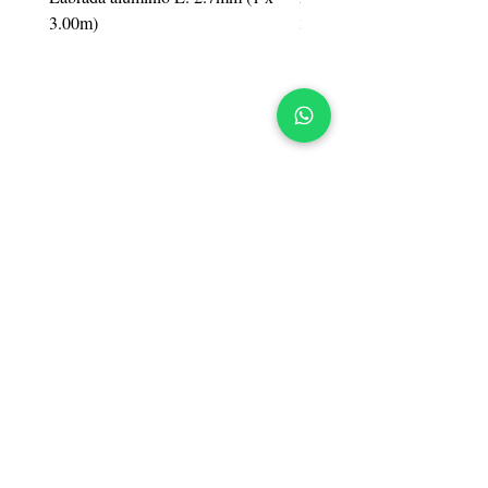
3.00m)
3.00m)
BARRACA DE
HIERROS
appelsa
SUCURSAL CENTRO
Galicia 967, Montevideo, UY
Tel.:
2900 3330
Mail:
ventas@appelsa.uy
SUCURSAL PANDO
Ruta 8, km. 22800, Pando,
Canelones, UY
Tel.:
2288 3711
Mail:
pando@appelsa.uy
WhatsApp
098 458 458
097 466 788
098 894 506