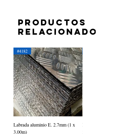
Productos
relacionados
#4182
#4181
Labrada aluminio E. 2.7mm (1 x
Labrada aluminio E. 2.2mm
3.00m)
3.00m)