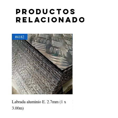
Productos
relacionados
#4182
#4181
Labrada aluminio E. 2.7mm (1 x
Labrada aluminio E. 2.2mm
3.00m)
3.00m)