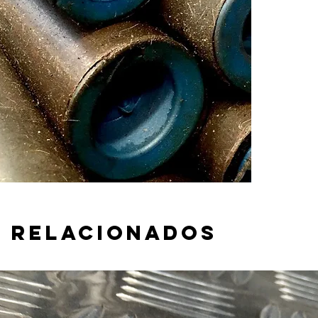
Medida i
Espesor:
 relacionados