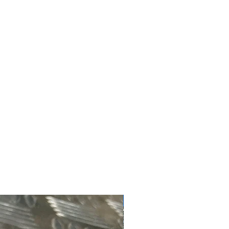
nterior: 303.2mm
 10.3mm
#4181