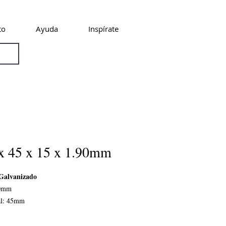
to
Ayuda
Inspírate
x 45 x 15 x 1.90mm
 Galvanizado
20mm
ral: 45mm
a adentro: 15mm
 1.95mm