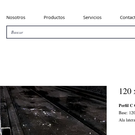
Nosotros
Productos
Servicios
Contac
120 
Perfil C
Base: 1
Ala late
Ala haci
Espesor: