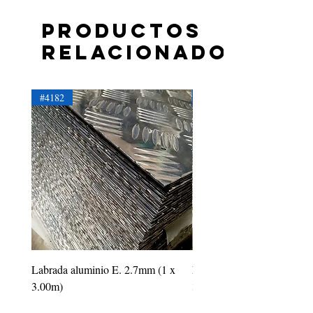
Productos
relacionados
#4182
#4181
Labrada aluminio E. 2.7mm (1 x
Labrada aluminio E. 2.2mm
3.00m)
3.00m)