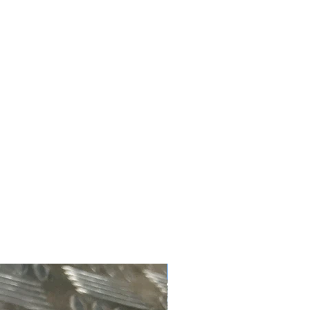
 4mm
2m
#4181