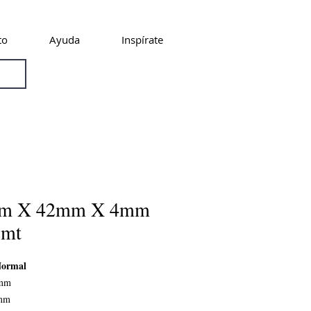
to
Ayuda
Inspírate
m X 42mm X 4mm
2mt
 Normal
0mm
2mm