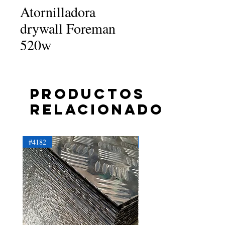
Atornilladora
drywall Foreman
520w
Productos
relacionados
#4182
#4181