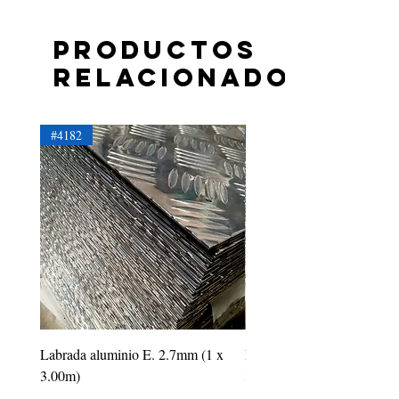
Productos
relacionados
#4182
#4181
Labrada aluminio E. 2.7mm (1 x
Labrada aluminio E. 2.2mm
3.00m)
3.00m)