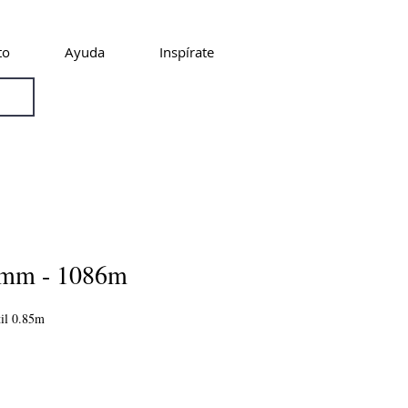
to
Ayuda
Inspírate
5mm - 1086m
il 0.85m