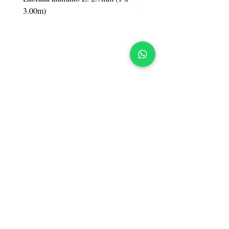
3.00m)
3.00m)
BARRACA DE
HIERROS
appelsa
SUCURSAL CENTRO
Galicia 967, Montevideo, UY
Tel.:
2900 3330
Mail:
ventas@appelsa.uy
SUCURSAL PANDO
Ruta 8, km. 22800, Pando,
Canelones, UY
Tel.:
2288 3711
Mail:
pando@appelsa.uy
WhatsApp
098 458 458
097 466 788
098 894 506