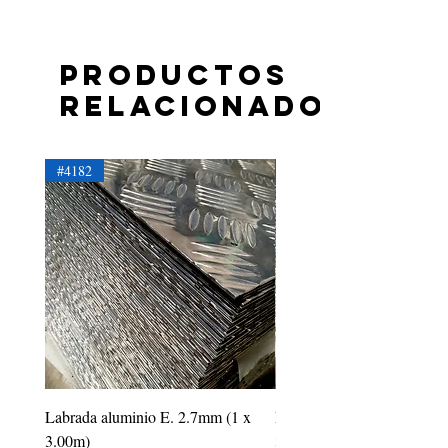
Productos
relacionados
#4182
#4181
Labrada aluminio E. 2.7mm (1 x
Labrada aluminio E. 2.2mm
3.00m)
3.00m)