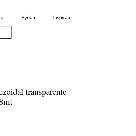
to
Ayuda
Inspírate
ezoidal transparente
58mt