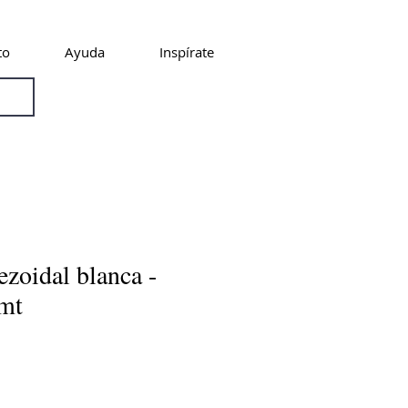
to
Ayuda
Inspírate
ezoidal blanca -
mt