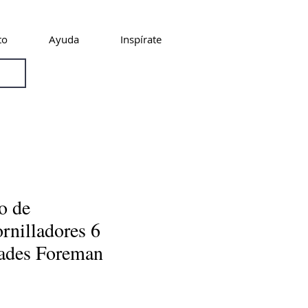
to
Ayuda
Inspírate
o de
ornilladores 6
ades Foreman