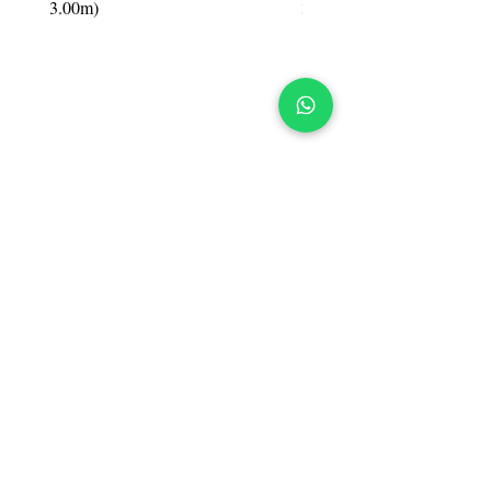
3.00m)
3.00m)
BARRACA DE
HIERROS
appelsa
SUCURSAL CENTRO
Galicia 967, Montevideo, UY
Tel.:
2900 3330
Mail:
ventas@appelsa.uy
SUCURSAL PANDO
Ruta 8, km. 22800, Pando,
Canelones, UY
Tel.:
2288 3711
Mail:
pando@appelsa.uy
WhatsApp
098 458 458
097 466 788
098 894 506