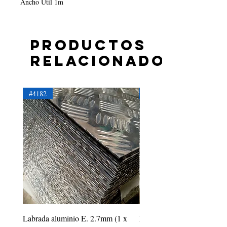
Ancho Útil 1m
Productos
relacionados
#4182
#4181
Labrada aluminio E. 2.7mm (1 x
Labrada aluminio E. 2.2mm