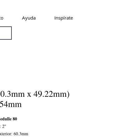
to
Ayuda
Inspírate
60.3mm x 49.22mm)
5.54mm
edulle 80
: 2"
xterior: 60.3mm