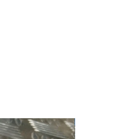
nterior: 49.22mm
 5.54mm
#4181