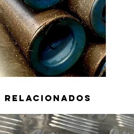
Medida i
Espesor:
 relacionados