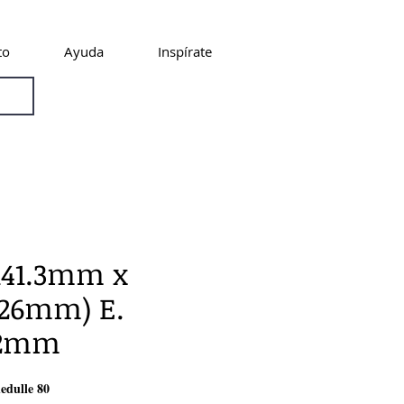
to
Ayuda
Inspírate
(141.3mm x
.26mm) E.
52mm
edulle 80