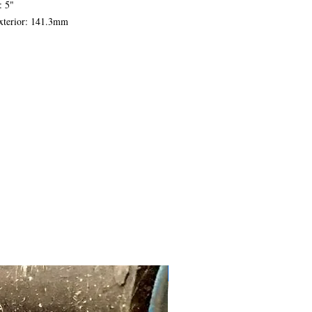
: 5"
xterior: 141.3mm
nterior: 122.26mm
 9.52mm
#1627