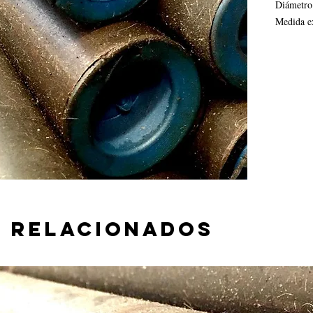
Diámetro
Medida e
Medida i
Espesor:
 relacionados