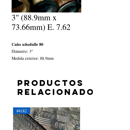
3" (88.9mm x
73.66mm) E. 7.62
Caño schedulle 80
Diámetro: 3"
Medida exterior: 88.9mm
Medida interior: 73.66mm
Espesor: 7.62mm
Productos
relacionados
#4182
#4181